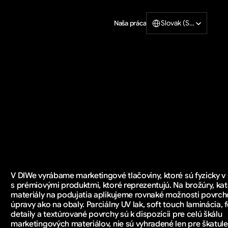
Select Language
Slovak (Slovakia)
Naša práca
gové
V DIWe vyrábame marketingové tlačoviny, ktoré sú fyzicky v 
s prémiovými produktmi, ktoré reprezentujú. Na brožúry, kat
materiály na podujatia aplikujeme rovnaké možnosti povrcho
úpravy ako na obaly. Parciálny UV lak, soft touch laminácia, f
detaily a textúrované povrchy sú k dispozícii pre celú škálu 
marketingových materiálov, nie sú vyhradené len pre škatule 