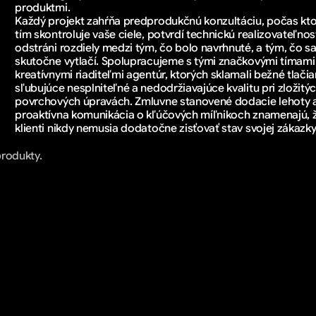
produktmi.
Každý projekt zahŕňa predprodukčnú konzultáciu, počas ktor
tím skontroluje vaše ciele, potvrdí technickú realizovateľnosť
odstráni rozdiely medzi tým, čo bolo navrhnuté, a tým, čo sa
skutočne vytlačí. Spolupracujeme s tými značkovými tímami 
kreatívnymi riaditeľmi agentúr, ktorých sklamali bežné tlačia
sľubujúce nesplniteľné a nedodržiavajúce kvalitu pri zložitýc
povrchových úpravách. Zmluvne stanovené dodacie lehoty a
proaktívna komunikácia o kľúčových míľnikoch znamenajú, ž
klienti nikdy nemusia dodatočne zisťovať stav svojej zákazky
produkty.