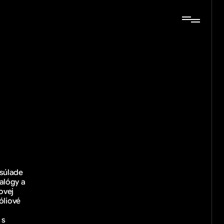
súlade 
alógy a 
vej 
óliové 
s 