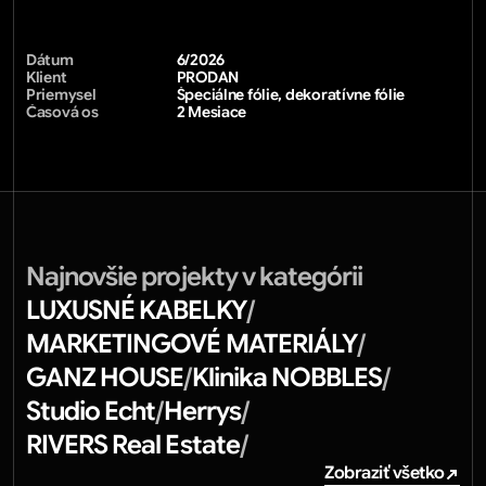
Dátum
6/2026
Klient
PRODAN
Priemysel
Špeciálne fólie, dekoratívne fólie
Časová os
2 Mesiace 
Najnovšie projekty v kategórii
LUXUSNÉ KABELKY
/
MARKETINGOVÉ MATERIÁLY
/
GANZ HOUSE
Klinika NOBBLES
/
/
Studio Echt
Herrys
/
/
RIVERS Real Estate
/
Zobraziť všetko