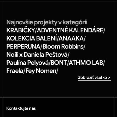
Najnovšie projekty v kategórii
KRABIČKY
ADVENTNÉ KALENDÁRE
/
/
KOLEKCIA BALENÍ
ANAAKA
/
/
PERPERUNA
Bloom Robbins
/
/
Noili x Daniela Peštová
/
Paulína Pelyová
BONT
ATHMO LAB
/
/
/
Fraela
Fey Nomen
/
/
Zobraziť všetko
Zobraziť všetko
Kontaktujte nás
info@diwprint.com